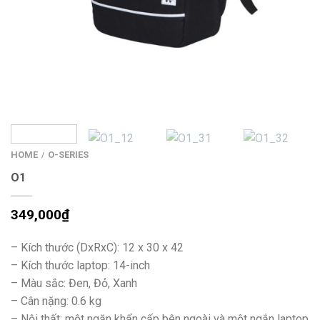
HOME
O-SERIES
/
O1
349,000
₫
– Kích thước (DxRxC): 12 x 30 x 42
– Kích thước laptop: 14-inch
– Màu sắc: Đen, Đỏ, Xanh
– Cân nặng: 0.6 kg
– Nội thất: một ngăn khẩn cấp bên ngoài và một ngắn laptop