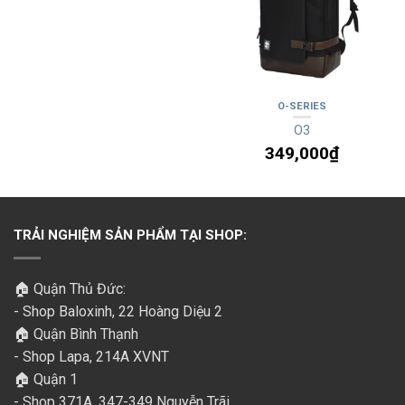
O-SERIES
O3
349,000
₫
TRẢI NGHIỆM SẢN PHẨM TẠI SHOP:
🏠 Quận Thủ Đức:
- Shop Baloxinh, 22 Hoàng Diệu 2
🏠 Quận Bình Thạnh
- Shop Lapa, 214A XVNT
🏠 Quận 1
- Shop 371A, 347-349 Nguyễn Trãi