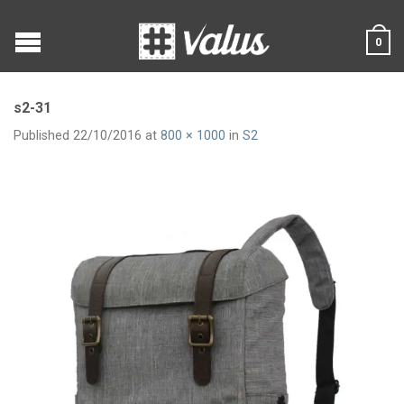
0
s2-31
Published
22/10/2016
at
800 × 1000
in
S2