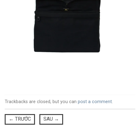
Trackbacks are closed, but you can
post a comment
.
←
TRƯỚC
SAU
→