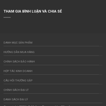
THAM GIA BÌNH LUẬN VÀ CHIA SẺ
DANH MỤC SẢN PHẨM
HƯỚNG DẪN MUA HÀNG
CHÍNH SÁCH BẢO HÀNH
HỢP TÁC KINH DOANH
CÂU HỎI THƯỜNG GẶP
CHÍNH SÁCH ĐẠI LÝ
DANH SÁCH ĐẠI LÝ