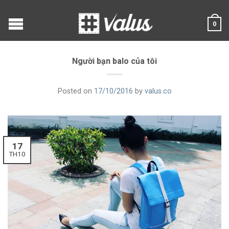
0
Người bạn balo của tôi
Posted on
17/10/2016
by
valus.co
17
TH10