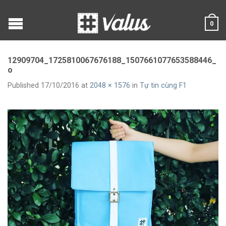
0
12909704_1725810067676188_1507661077653588446_
o
Published
17/10/2016
at
2048 × 1576
in
Tự tin cùng F1