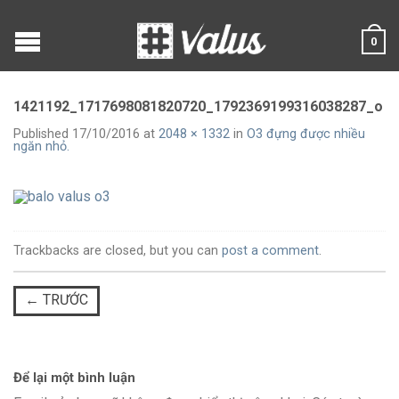
0
1421192_1717698081820720_1792369199316038287_o
Published
17/10/2016
at
2048 × 1332
in
O3 đựng được nhiều
ngăn nhỏ.
Trackbacks are closed, but you can
post a comment
.
←
TRƯỚC
Để lại một bình luận