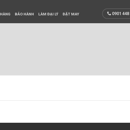
0901 448
 HÀNG
BẢO HÀNH
LÀM ĐẠI LÝ
ĐẶT MAY