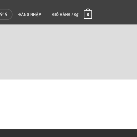
 919
ĐĂNG NHẬP
GIỎ HÀNG
/
0
₫
0