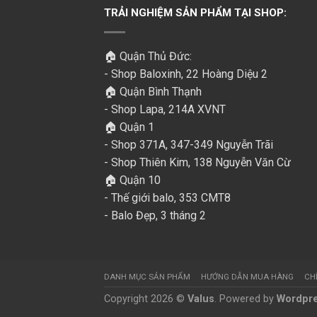
TRẢI NGHIỆM SẢN PHẨM TẠI SHOP:
🏠 Quận Thủ Đức:
- Shop Baloxinh, 22 Hoàng Diệu 2
🏠 Quận Bình Thạnh
- Shop Lapa, 214A XVNT
🏠 Quận 1
- Shop 371A, 347-349 Nguyễn Trãi
- Shop Thiên Kim, 138 Nguyễn Văn Cừ
🏠 Quận 10
- Thế giới balo, 353 CMT8
- Balo Đẹp, 3 tháng 2
DANH MỤC SẢN PHẨM
HƯỚNG DẪN MUA HÀNG
CH
Copyright 2026 ©
Valus
. Powered by
Wordpr