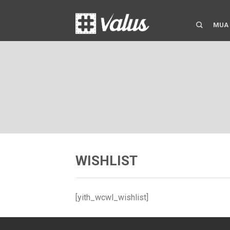
MUA
WISHLIST
[yith_wcwl_wishlist]