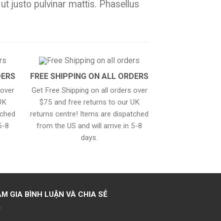
 ut justo pulvinar mattis. Phasellus
DERS
FREE SHIPPING ON ALL ORDERS
 over
Get Free Shipping on all orders over
UK
$75 and free returns to our UK
tched
returns centre! Items are dispatched
5-8
from the US and will arrive in 5-8
days.
M GIA BÌNH LUẬN VÀ CHIA SẺ