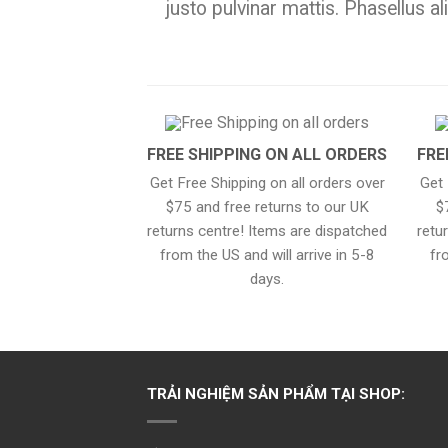
justo pulvinar mattis. Phasellus al
FREE SHIPPING ON ALL ORDERS
FRE
Get Free Shipping on all orders over
Get 
$75 and free returns to our UK
$
returns centre! Items are dispatched
retu
from the US and will arrive in 5-8
fr
days.
TRẢI NGHIỆM SẢN PHẨM TẠI SHOP: