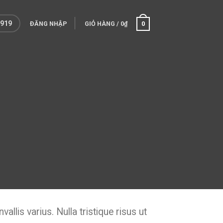
 919
ĐĂNG NHẬP
GIỎ HÀNG
/
0
₫
0
llis varius. Nulla tristique risus ut