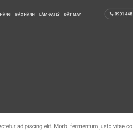
0901 448
 HÀNG
BẢO HÀNH
LÀM ĐẠI LÝ
ĐẶT MAY
tetur adipiscing elit. Morbi fermentum justo vitae conva