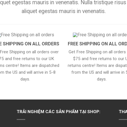
iquet egestas mauris in venenatis. Nulla tristique risus
aliquet egestas mauris in venenatis.
E SHIPPING ON ALL ORDERS
FREE SHIPPING ON ALL OR
Free Shipping on all orders over
Get Free Shipping on all orders
75 and free returns to our UK
$75 and free returns to our 
rns centre! Items are dispatched
returns centre! Items are dispa
om the US and will arrive in 5-8
from the US and will arrive in 
days.
days.
TRẢI NGHIỆM CÁC SẢN PHẨM TẠI SHOP:
THA