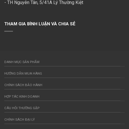
- TH Nguyên Tân, 5/41A Lý Thường Kiệt
THAM GIA BÌNH LUẬN VÀ CHIA SẺ
DANH MỤC SẢN PHẨM
HƯỚNG DẪN MUA HÀNG
CHÍNH SÁCH BẢO HÀNH
HỢP TÁC KINH DOANH
CÂU HỎI THƯỜNG GẶP
CHÍNH SÁCH ĐẠI LÝ