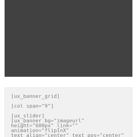
[ux_banner_grid]

[col span="9"]

[ux_slider]

[ux_banner bg="imageurl" 
height="600px" link="" 
animation="flipInX" 
text_align="center" text_pos="center" 