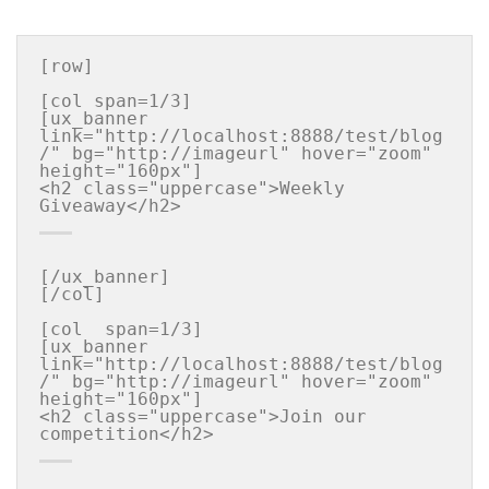
[row]

[col span=1/3]

[ux_banner 
link="http://localhost:8888/test/blog
/" bg="http://imageurl" hover="zoom" 
height="160px"]

<h2 class="uppercase">Weekly 
[/ux_banner]

[/col]

[col  span=1/3]

[ux_banner 
link="http://localhost:8888/test/blog
/" bg="http://imageurl" hover="zoom" 
height="160px"]

<h2 class="uppercase">Join our  