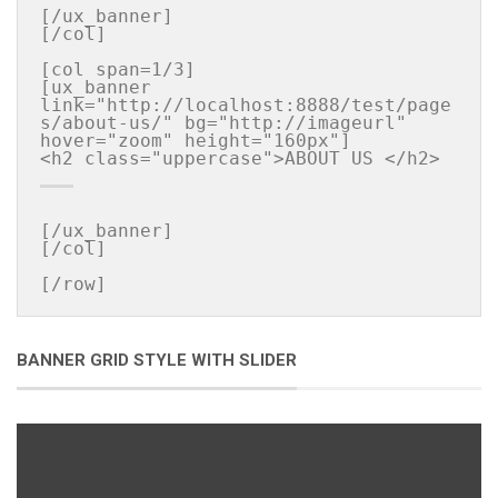
[/ux_banner]

[/col]

[col span=1/3]

[ux_banner 
link="http://localhost:8888/test/page
s/about-us/" bg="http://imageurl" 
hover="zoom" height="160px"]

[/ux_banner]

[/col]

[/row]
BANNER GRID STYLE WITH SLIDER