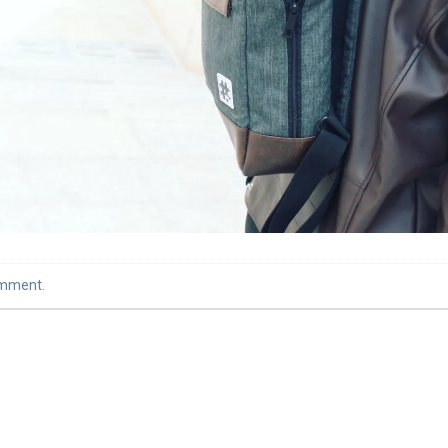
omment
.