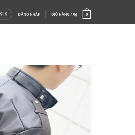
 919
ĐĂNG NHẬP
GIỎ HÀNG
/
0
₫
0