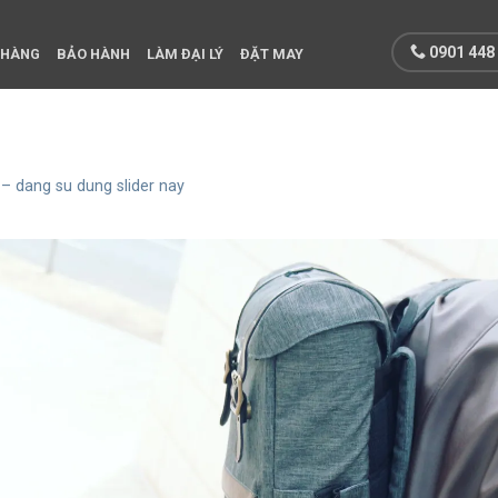
0901 448
 HÀNG
BẢO HÀNH
LÀM ĐẠI LÝ
ĐẶT MAY
 – dang su dung slider nay