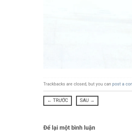
Trackbacks are closed, but you can
post a c
←
TRƯỚC
SAU
→
Để lại một bình luận