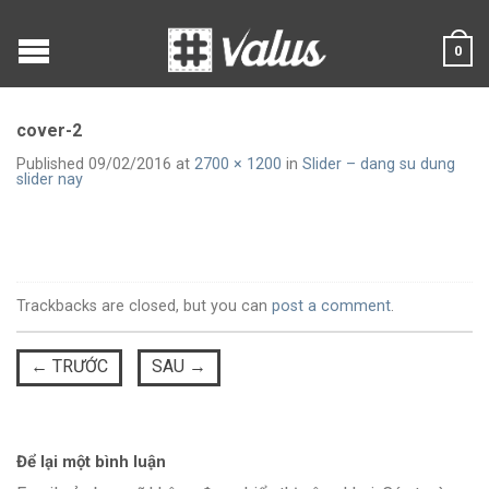
0
cover-2
Published
09/02/2016
at
2700 × 1200
in
Slider – dang su dung
slider nay
Trackbacks are closed, but you can
post a comment
.
←
TRƯỚC
SAU
→
Để lại một bình luận